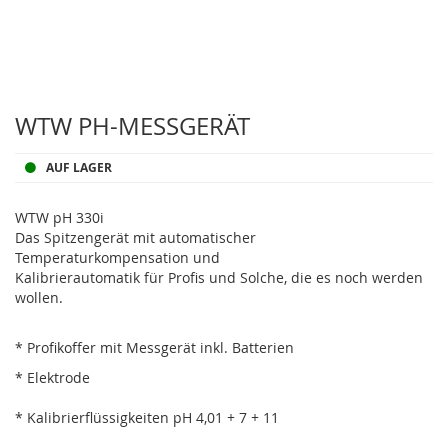
Zum
Anfang
WTW PH-MESSGERÄT
der
Bildergalerie
AUF LAGER
springen
WTW pH 330i
Das Spitzengerät mit automatischer
Temperaturkompensation und
Kalibrierautomatik für Profis und Solche, die es noch werden
wollen.
* Profikoffer mit Messgerät inkl. Batterien
* Elektrode
* Kalibrierflüssigkeiten pH 4,01 + 7 + 11