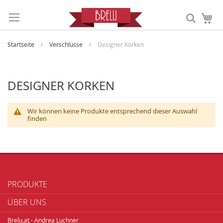
Me
Startseite
Verschlüsse
Designer Korken
DESIGNER KORKEN
Wir können keine Produkte entsprechend dieser Auswahl
finden
PRODUKTE
ÜBER UNS
Brelu.at - Andrea Luchner