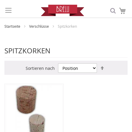
Me
Startseite
Verschlüsse
Spitzkorken
SPITZKORKEN
In
Sortieren nach
absteigende
Reihenfolge