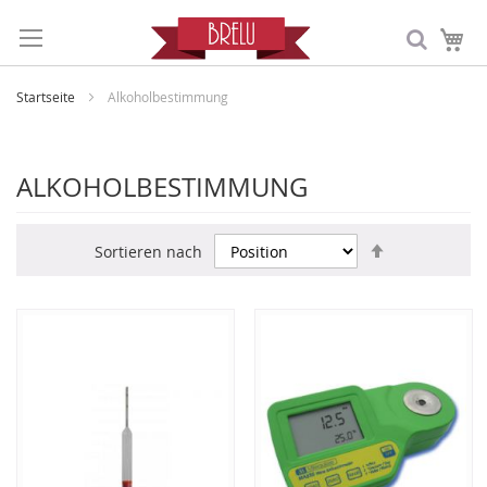
Me
Startseite
Alkoholbestimmung
ALKOHOLBESTIMMUNG
In
Sortieren nach
absteigende
Reihenfolge