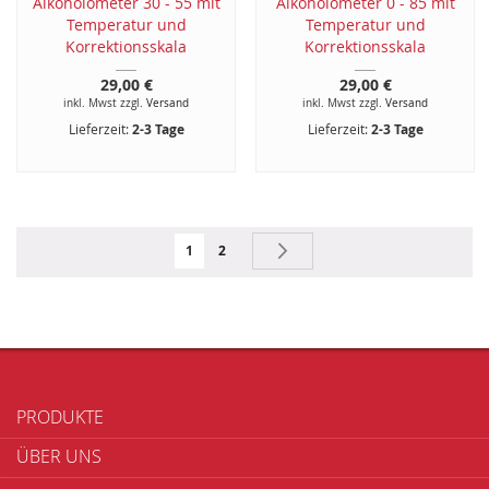
Alkoholometer 30 - 55 mit
Alkoholometer 0 - 85 mit
Temperatur und
Temperatur und
Korrektionsskala
Korrektionsskala
29,00 €
29,00 €
inkl. Mwst zzgl.
Versand
inkl. Mwst zzgl.
Versand
Lieferzeit:
2-3 Tage
Lieferzeit:
2-3 Tage
Seite
Sie lesen gerade Seite
Seite
Seite
Weiter
1
2
PRODUKTE
ÜBER UNS