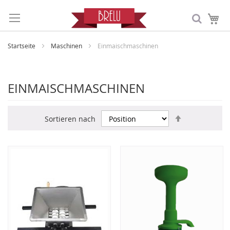
Me
Startseite
Maschinen
Einmaischmaschinen
EINMAISCHMASCHINEN
In
Sortieren nach
absteigende
Reihenfolge