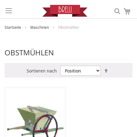
Me
Startseite
Maschinen
Obstmühlen
OBSTMÜHLEN
In
Sortieren nach
absteigende
Reihenfolge