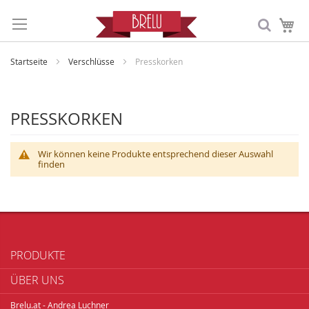
Me
Startseite
Verschlüsse
Presskorken
PRESSKORKEN
Wir können keine Produkte entsprechend dieser Auswahl
finden
PRODUKTE
ÜBER UNS
Brelu.at - Andrea Luchner