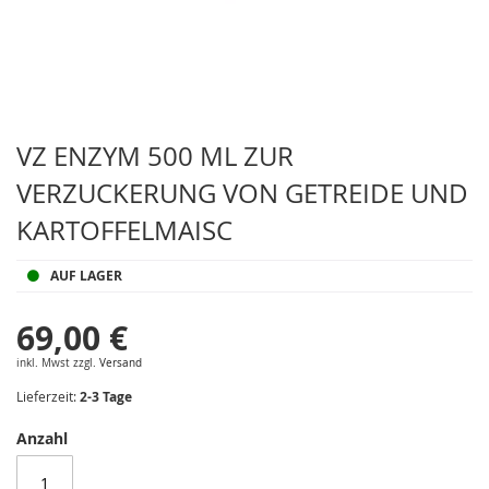
Zum
Anfang
VZ ENZYM 500 ML ZUR
der
VERZUCKERUNG VON GETREIDE UND
Bildergalerie
springen
KARTOFFELMAISC
AUF LAGER
69,00 €
inkl. Mwst zzgl.
Versand
Lieferzeit:
2-3 Tage
Anzahl