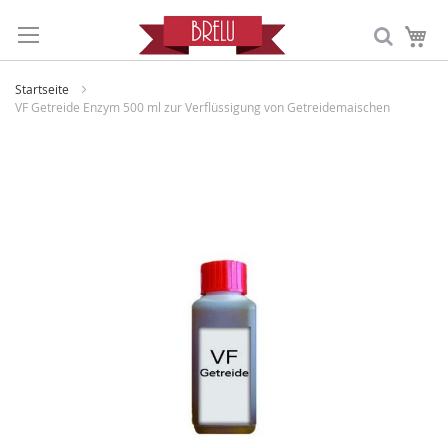
Me
Startseite
VF Getreide Enzym 500 ml zur Verflüssigung von Getreidemaischen
Zum
Ende
der
Bildergalerie
springen