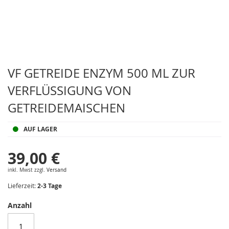
Zum
Anfang
VF GETREIDE ENZYM 500 ML ZUR
der
VERFLÜSSIGUNG VON
Bildergalerie
springen
GETREIDEMAISCHEN
AUF LAGER
39,00 €
inkl. Mwst zzgl.
Versand
Lieferzeit:
2-3 Tage
Anzahl