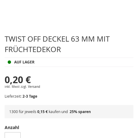
Zum
Anfang
TWIST OFF DECKEL 63 MM MIT
der
FRÜCHTEDEKOR
Bildergalerie
springen
AUF LAGER
0,20 €
inkl. Mwst zzgl.
Versand
Lieferzeit:
2-3 Tage
1300 für jeweils
0,15 €
kaufen und
25
% sparen
Anzahl