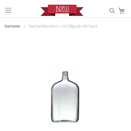
Me
Startseite
Taschenflasche 0,1 l SV 28pp ab 100 Stück
Zum
Ende
der
Bildergalerie
springen