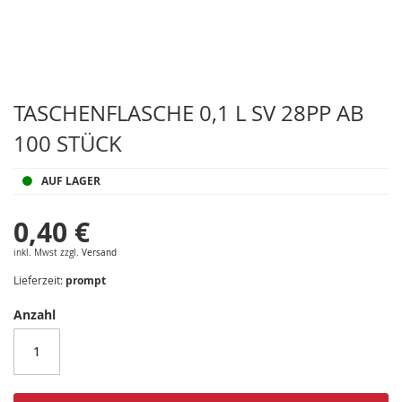
Zum
Anfang
TASCHENFLASCHE 0,1 L SV 28PP AB
der
100 STÜCK
Bildergalerie
springen
AUF LAGER
0,40 €
inkl. Mwst zzgl.
Versand
Lieferzeit:
prompt
Anzahl