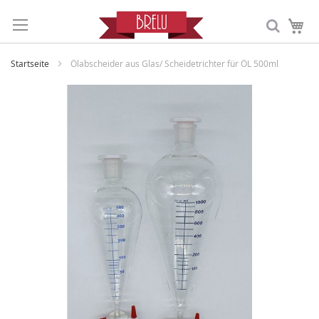
Me
Startseite
Ölabscheider aus Glas/ Scheidetrichter für ÖL 500ml
Zum
Ende
der
Bildergalerie
springen