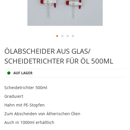
Zum
Anfang
ÖLABSCHEIDER AUS GLAS/
der
SCHEIDETRICHTER FÜR ÖL 500ML
Bildergalerie
springen
AUF LAGER
Scheidetrichter 500ml
Graduiert
Hahn mit PE-Stopfen
Zum Abscheiden von Ätherischen Ölen
Auch in 1000ml erhältlich