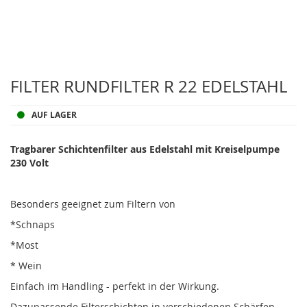
Zum
Anfang
FILTER RUNDFILTER R 22 EDELSTAHL
der
Bildergalerie
AUF LAGER
springen
Tragbarer Schichtenfilter aus Edelstahl mit Kreiselpumpe
230 Volt
Besonders geeignet zum Filtern von
*Schnaps
*Most
* Wein
Einfach im Handling - perfekt in der Wirkung.
Dazupassende Filterschichten in verschiedenen Schärfen.