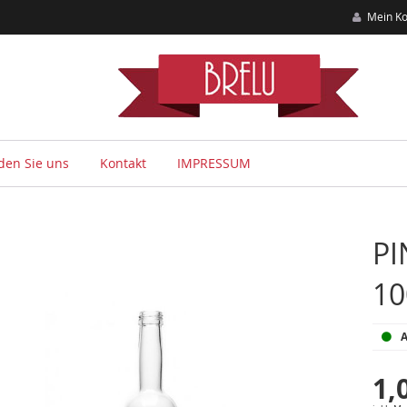
Mein Ko
nden Sie uns
Kontakt
IMPRESSUM
PI
00
erie
A
1,