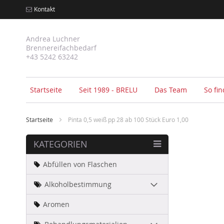
Kontakt
Andrea Luchner
Brennereifachbedarf
+43 5242 63242
Startseite
Seit 1989 - BRELU
Das Team
So fi
Startseite
Pinta 0,5 weiß pp 28 ab 100 Stück Euro 1,00
Zum
KATEGORIEN
Ende
der
Abfüllen von Flaschen
Bildergal
springen
Alkoholbestimmung
Aromen