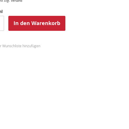
st zzgl.
Versand
hl
In den Warenkorb
r Wunschliste hinzufügen