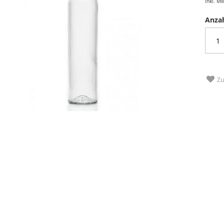
inkl. Mw
Anza
Zu
erie