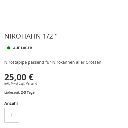
Zum
Anfang
NIROHAHN 1/2 "
der
Bildergalerie
AUF LAGER
springen
Nirostapipe passend für Nirokannen aller Grössen.
25,00 €
inkl. Mwst zzgl.
Versand
Lieferzeit:
2-3 Tage
Anzahl