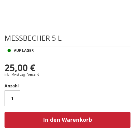
Zum
Anfang
MESSBECHER 5 L
der
Bildergalerie
AUF LAGER
springen
25,00 €
inkl. Mwst zzgl.
Versand
Anzahl
In den Warenkorb