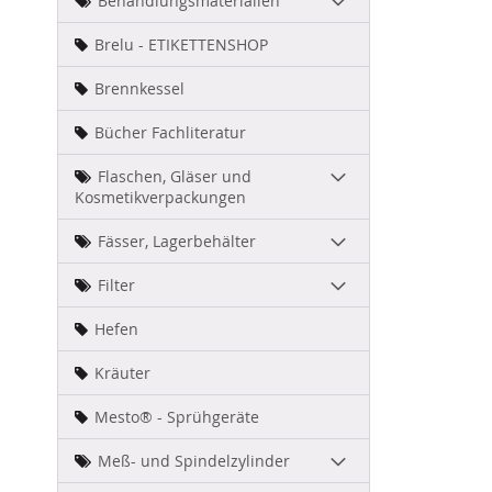
Behandlungsmaterialien
Brelu - ETIKETTENSHOP
Brennkessel
Bücher Fachliteratur
Flaschen, Gläser und
Kosmetikverpackungen
Fässer, Lagerbehälter
Filter
Zum
Hefen
Anfang
der
Kräuter
Bildergal
springen
Mesto® - Sprühgeräte
Meß- und Spindelzylinder