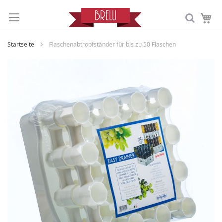
Me
Startseite
Flaschenabtropfständer für bis zu 50 Flaschen
Zum
Ende
der
Bildergalerie
springen