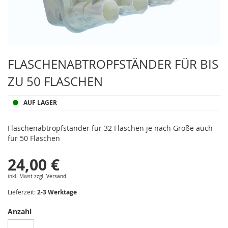
Zum
Anfang
FLASCHENABTROPFSTÄNDER FÜR BIS
der
ZU 50 FLASCHEN
Bildergalerie
springen
AUF LAGER
Flaschenabtropfständer für 32 Flaschen je nach Größe auch
für 50 Flaschen
24,00 €
inkl. Mwst zzgl.
Versand
Lieferzeit:
2-3 Werktage
Anzahl