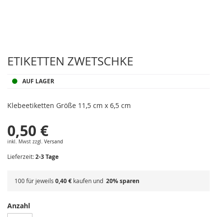
Zum
Anfang
ETIKETTEN ZWETSCHKE
der
Bildergalerie
AUF LAGER
springen
Klebeetiketten Größe 11,5 cm x 6,5 cm
0,50 €
inkl. Mwst zzgl.
Versand
Lieferzeit:
2-3 Tage
100 für jeweils
0,40 €
kaufen und
20
% sparen
Anzahl