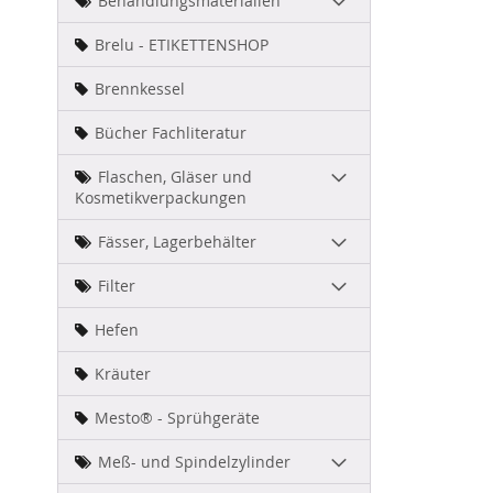
Behandlungsmaterialien
Brelu - ETIKETTENSHOP
Brennkessel
Bücher Fachliteratur
Flaschen, Gläser und
Kosmetikverpackungen
Fässer, Lagerbehälter
Filter
Zum
Hefen
Anfang
der
Kräuter
Bildergal
springen
Mesto® - Sprühgeräte
Meß- und Spindelzylinder