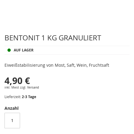
Zum
Anfang
BENTONIT 1 KG GRANULIERT
der
Bildergalerie
AUF LAGER
springen
Eiweißstabilisierung von Most, Saft, Wein, Fruchtsaft
4,90 €
inkl. Mwst zzgl.
Versand
Lieferzeit:
2-3 Tage
Anzahl