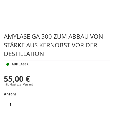
Zum
Anfang
AMYLASE GA 500 ZUM ABBAU VON
der
STÄRKE AUS KERNOBST VOR DER
Bildergalerie
springen
DESTILLATION
AUF LAGER
55,00 €
inkl. Mwst zzgl.
Versand
Anzahl