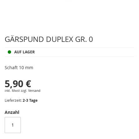
Zum
Anfang
GÄRSPUND DUPLEX GR. 0
der
Bildergalerie
AUF LAGER
springen
Schaft 10 mm
5,90 €
inkl. Mwst zzgl.
Versand
Lieferzeit:
2-3 Tage
Anzahl