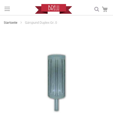
Me
Startseite
Gärspund Duplex Gr. 0
Zum
Ende
der
Bildergalerie
springen