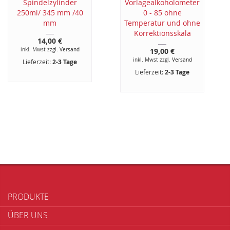
Spindelzylinder
Vorlagealkoholometer
250ml/ 345 mm /40
0 - 85 ohne
mm
Temperatur und ohne
Korrektionsskala
14,00 €
inkl. Mwst zzgl.
Versand
19,00 €
inkl. Mwst zzgl.
Versand
Lieferzeit:
2-3 Tage
Lieferzeit:
2-3 Tage
PRODUKTE
ÜBER UNS